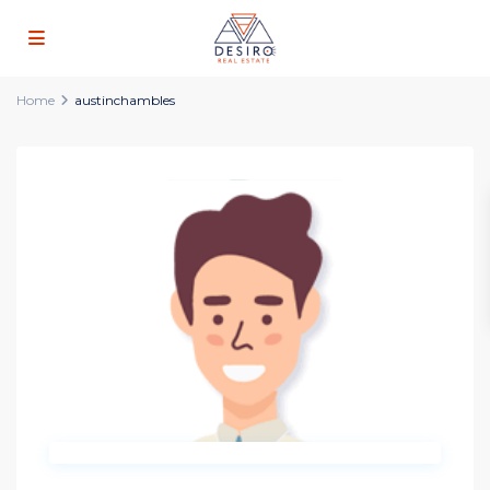
Home
austinchambles