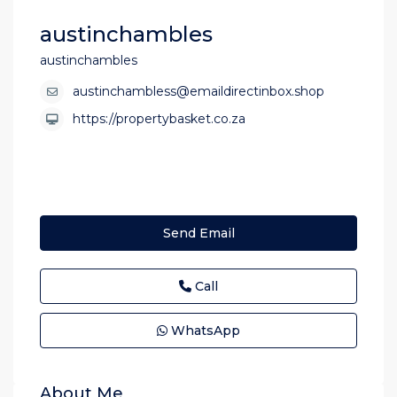
austinchambles
austinchambles
austinchambless@emaildirectinbox.shop
https://propertybasket.co.za
Send Email
Call
WhatsApp
About Me