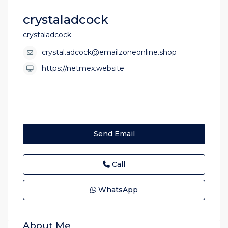
crystaladcock
crystaladcock
crystal.adcock@emailzoneonline.shop
https://netmex.website
Send Email
Call
WhatsApp
About Me