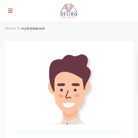
Home
crystaladcock