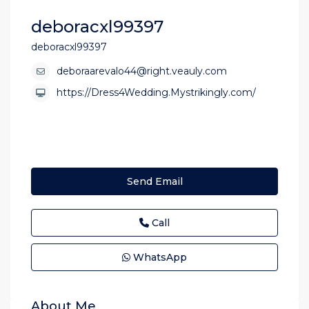
deboracxl99397
deboracxl99397
deboraarevalo44@right.veauly.com
https://Dress4Wedding.Mystrikingly.com/
Send Email
Call
WhatsApp
About Me