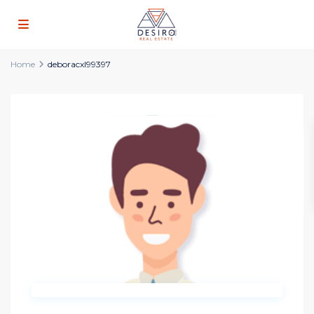
Home
deboracxl99397