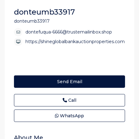
donteumb33917
donteumb33917
dontefuqua-6666@trustemailinbox.shop
https://shineglobalbankauctionproperties.com
Send Email
Call
WhatsApp
About Me