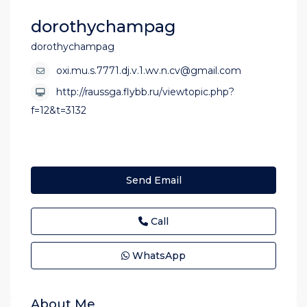
dorothychampag
dorothychampag
oxi.mu.s.7771.dj.v.1.wv.n.cv@gmail.com
http://raussga.flybb.ru/viewtopic.php?
f=12&t=3132
Send Email
Call
WhatsApp
About Me