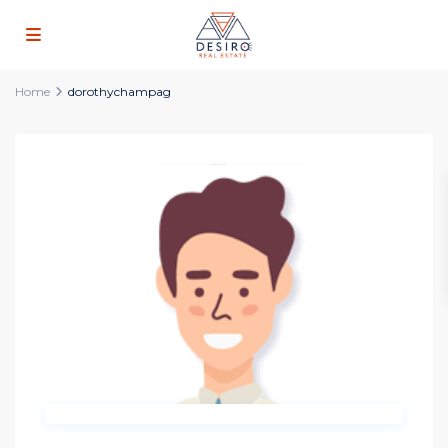
Home
dorothychampag