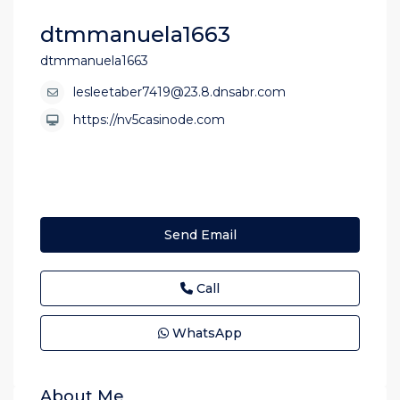
dtmmanuela1663
dtmmanuela1663
lesleetaber7419@23.8.dnsabr.com
https://nv5casinode.com
Send Email
Call
WhatsApp
About Me