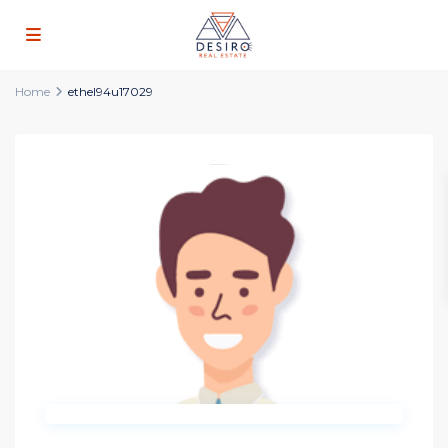
Home
ethel94u17029