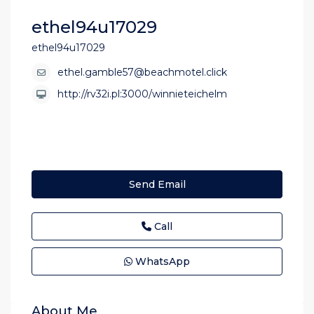
ethel94u17029
ethel94u17029
ethel.gamble57@beachmotel.click
http://rv32i.pl:3000/winnieteichelm
Send Email
Call
WhatsApp
About Me