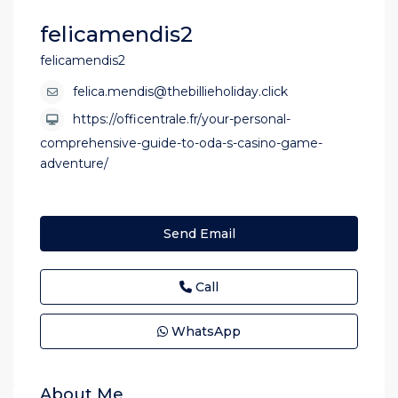
felicamendis2
felicamendis2
felica.mendis@thebillieholiday.click
https://officentrale.fr/your-personal-
comprehensive-guide-to-oda-s-casino-game-
adventure/
Send Email
Call
WhatsApp
About Me