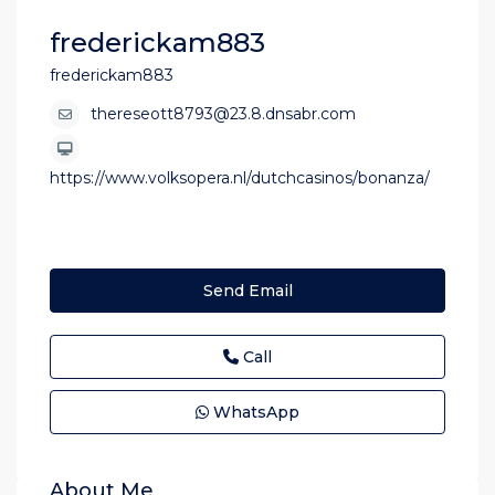
frederickam883
frederickam883
thereseott8793@23.8.dnsabr.com
https://www.volksopera.nl/dutchcasinos/bonanza/
Send Email
Call
WhatsApp
About Me