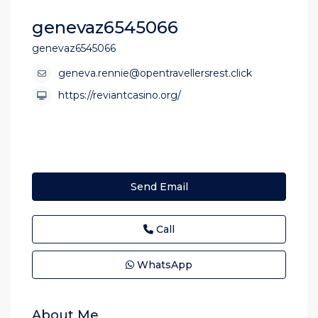
genevaz6545066
genevaz6545066
geneva.rennie@opentravellersrest.click
https://reviantcasino.org/
Send Email
Call
WhatsApp
About Me