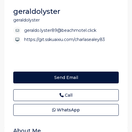
geraldolyster
geraldolyster
geraldo.lyster89@beachmotel.click
https://git.sskuaixiu.com/charlasealey83
Send Email
Call
WhatsApp
About Me