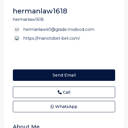
hermanlaw1618
hermanlaw1618
hermanlaw40@grade.mxdood.com
https://manotobet-bet.com/
Send Email
Call
WhatsApp
About Me