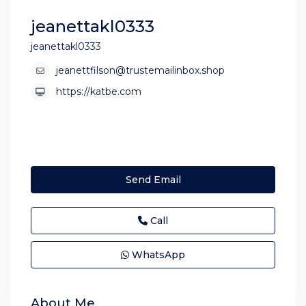
jeanettakl0333
jeanettakl0333
jeanettfilson@trustemailinbox.shop
https://katbe.com
Send Email
Call
WhatsApp
About Me