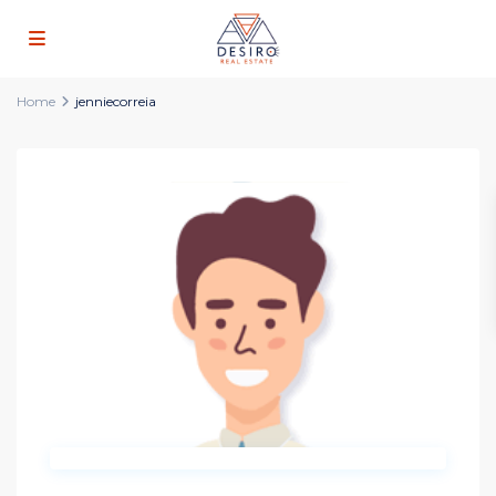
Home
jenniecorreia