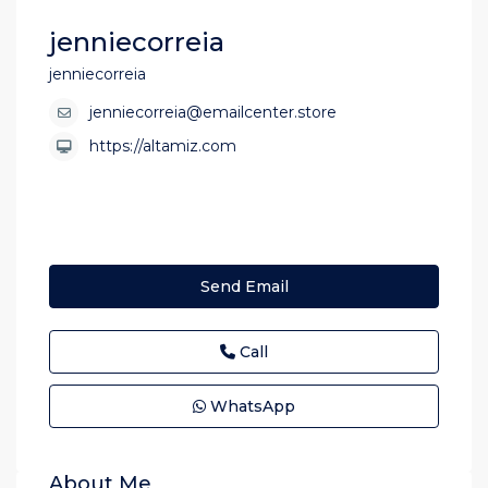
jenniecorreia
jenniecorreia
jenniecorreia@emailcenter.store
https://altamiz.com
Send Email
Call
WhatsApp
About Me