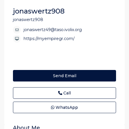
jonaswertz908
jonaswertz908
jonaswertz49@taso.ivolix.org
https://myempiregr.com/
Send Email
Call
WhatsApp
About Me