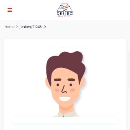
Home
jonlong7126549