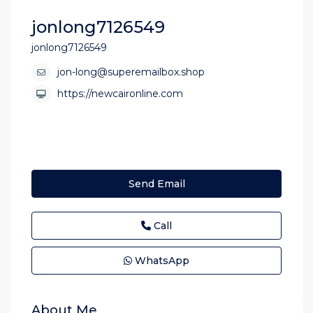
jonlong7126549
jonlong7126549
jon-long@superemailbox.shop
https://newcaironline.com
Send Email
Call
WhatsApp
About Me