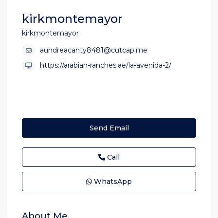
kirkmontemayor
kirkmontemayor
aundreacanty8481@cutcap.me
https://arabian-ranches.ae/la-avenida-2/
Send Email
Call
WhatsApp
About Me