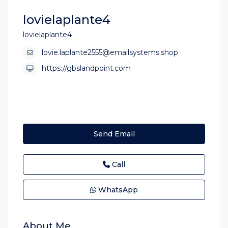
lovielaplante4
lovielaplante4
lovie.laplante2555@emailsystems.shop
https://gbslandpoint.com
Send Email
Call
WhatsApp
About Me