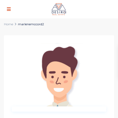
Home
marlenemccord2