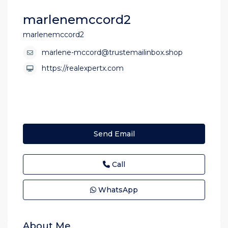
marlenemccord2
marlenemccord2
marlene-mccord@trustemailinbox.shop
https://realexpertx.com
Send Email
Call
WhatsApp
About Me