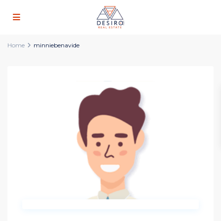
Home
minniebenavide