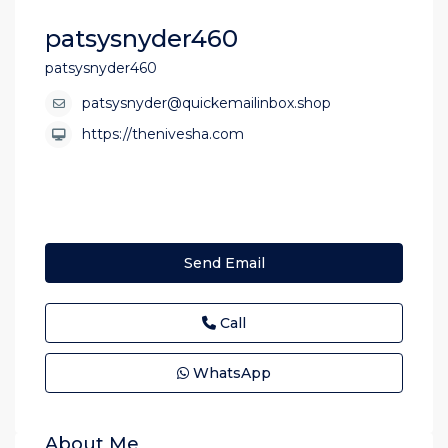
patsysnyder460
patsysnyder460
patsysnyder@quickemailinbox.shop
https://thenivesha.com
Send Email
Call
WhatsApp
About Me