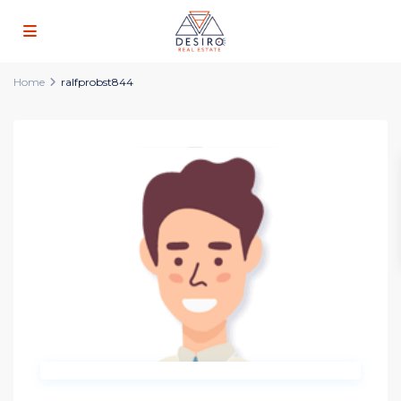
Home
ralfprobst844