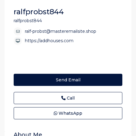
ralfprobst844
ralfprobst844
ralf-probst@masteremailsite.shop
https://addhouses.com
Send Email
Call
WhatsApp
About Me