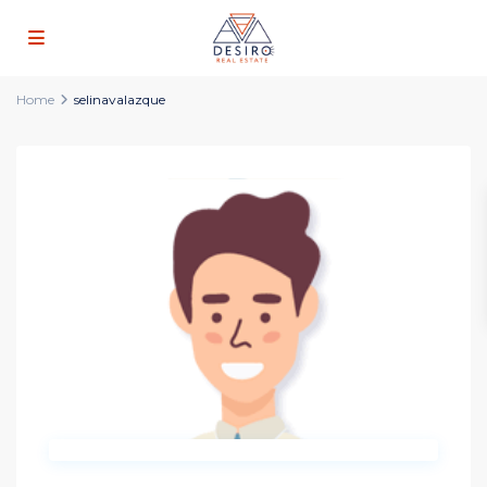
Home
selinavalazque