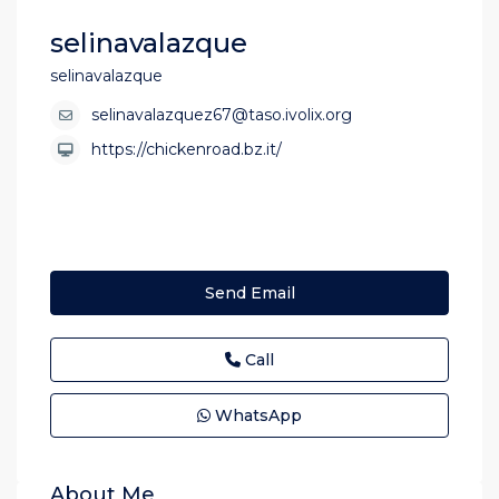
selinavalazque
selinavalazque
selinavalazquez67@taso.ivolix.org
https://chickenroad.bz.it/
Send Email
Call
WhatsApp
About Me