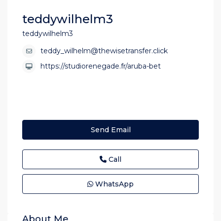
teddywilhelm3
teddywilhelm3
teddy_wilhelm@thewisetransfer.click
https://studiorenegade.fr/aruba-bet
Send Email
Call
WhatsApp
About Me