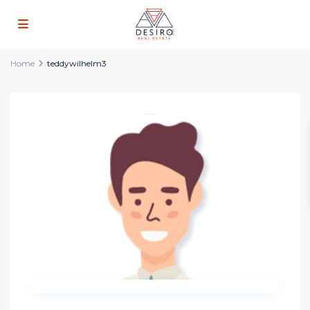
Home
teddywilhelm3