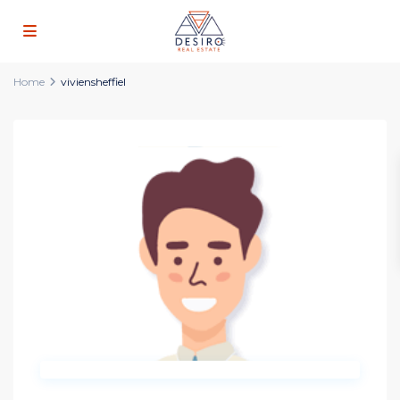
Home
viviensheffiel