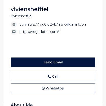
viviensheffiel
viviensheffiel
o.xi.m.u.s.77.7.u0.d.2vf.7.9ww@gmail.com
https://vegaslotua.com/
Send Email
Call
WhatsApp
About Me