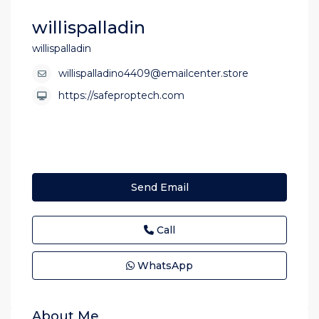
willispalladin
willispalladin
willispalladino4409@emailcenter.store
https://safeproptech.com
Send Email
Call
WhatsApp
About Me