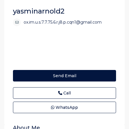
yasminarnold2
ox.im.u.s.7.7.75.6.r.j8.p.cqn1@gmail.com
Send Email
Call
WhatsApp
About Me