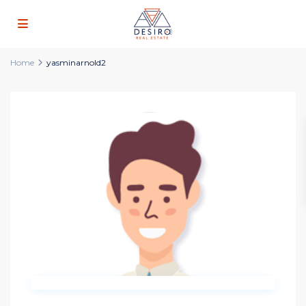
Home
yasminarnold2