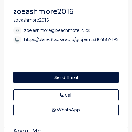
zoeashmore2016
zoeashmore2016
zoe.ashmore@beachmotel.click
https://plane3t.soka.ac.jp/git/pam33164887195
Send Email
Call
WhatsApp
About Me